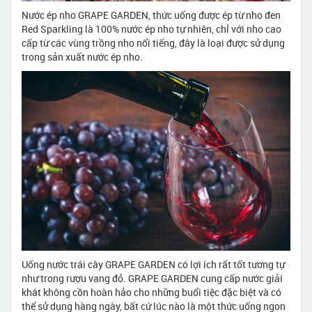
Nước ép nho GRAPE GARDEN, thức uống được ép từ nho đen
Red Sparkling là 100% nước ép nho tự nhiên, chỉ với nho cao
cấp từ các vùng trồng nho nổi tiếng, đây là loại được sử dụng
trong sản xuất nước ép nho.
Uống nước trái cây GRAPE GARDEN có lợi ích rất tốt tương tự
như trong rượu vang đỏ. GRAPE GARDEN cung cấp nước giải
khát không cồn hoàn hảo cho những buổi tiệc đặc biệt và có
thể sử dụng hàng ngày, bất cứ lúc nào là một thức uống ngon