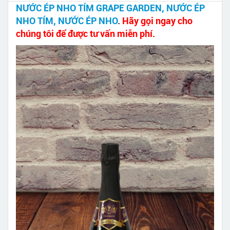
NƯỚC ÉP NHO TÍM GRAPE GARDEN, NƯỚC ÉP
NHO TÍM, NƯỚC ÉP NHO
.
Hãy gọi ngay cho
chúng tôi để được tư vấn miễn phí.