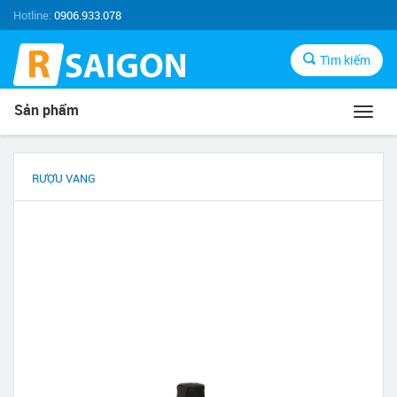
Hotline:
0906.933.078
Tìm kiếm
Sản phẩm
Toggl
navig
RƯỢU VANG