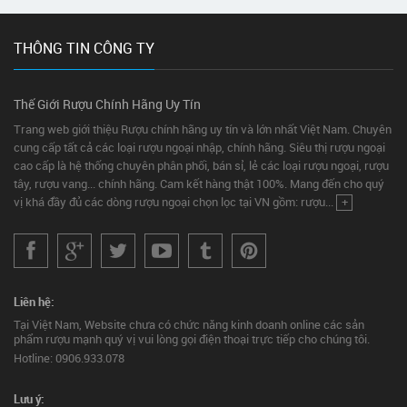
THÔNG TIN CÔNG TY
Thế Giới Rượu Chính Hãng Uy Tín
Trang web giới thiệu Rượu chính hãng uy tín và lớn nhất Việt Nam. Chuyên
cung cấp tất cả các loại rượu ngoại nhập, chính hãng. Siêu thị rượu ngoại
cao cấp là hệ thống chuyên phân phối, bán sỉ, lẻ các loại rượu ngoại, rượu
tây, rượu vang... chính hãng. Cam kết hàng thật 100%. Mang đến cho quý
vị khá đầy đủ các dòng rượu ngoại chọn lọc tại VN gồm: rượu...
+
Liên hệ:
Tại Việt Nam, Website chưa có chức năng kinh doanh online các sản
phẩm rượu mạnh quý vị vui lòng gọi điện thoại trực tiếp cho chúng tôi.
Hotline: 0906.933.078
Lưu ý: