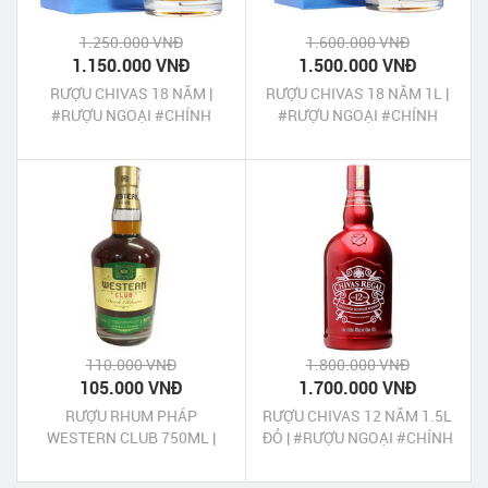
1.250.000 VNĐ
1.600.000 VNĐ
1.150.000 VNĐ
1.500.000 VNĐ
RƯỢU CHIVAS 18 NĂM |
RƯỢU CHIVAS 18 NĂM 1L |
#RƯỢU NGOẠI #CHÍNH
#RƯỢU NGOẠI #CHÍNH
HÃNG #UY TÍN
HÃNG #UY TÍN
110.000 VNĐ
1.800.000 VNĐ
105.000 VNĐ
1.700.000 VNĐ
RƯỢU RHUM PHÁP
RƯỢU CHIVAS 12 NĂM 1.5L
WESTERN CLUB 750ML |
ĐỎ | #RƯỢU NGOẠI #CHÍNH
#CHÍNH HÃNG #UY TÍN
HÃNG #UY TÍN