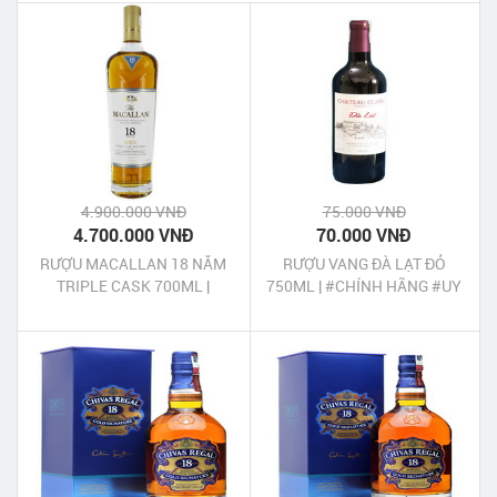
4.900.000 VNĐ
75.000 VNĐ
4.700.000 VNĐ
70.000 VNĐ
RƯỢU MACALLAN 18 NĂM
RƯỢU VANG ĐÀ LẠT ĐỎ
TRIPLE CASK 700ML |
750ML | #CHÍNH HÃNG #UY
#RƯỢU NGOẠI #CHÍNH
TÍN
HÃNG #UY TÍN