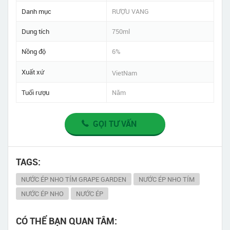
Danh mục
RƯỢU VANG
Dung tích
750ml
Nồng độ
6%
Xuất xứ
VietNam
Tuổi rượu
Năm
GỌI TƯ VẤN
TAGS:
NƯỚC ÉP NHO TÍM GRAPE GARDEN
NƯỚC ÉP NHO TÍM
NƯỚC ÉP NHO
NƯỚC ÉP
CÓ THỂ BẠN QUAN TÂM: