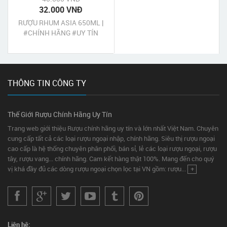
32.000 VNĐ
RƯỢU RHUM ASIA 650ML |
#CHÍNH HÃNG #UY TÍN
THÔNG TIN CÔNG TY
Thế Giới Rượu Chính Hãng Uy Tín
Trang web giới thiệu Rượu chính hãng uy tín và lớn nhất Việt Nam. Chuyên
cung cấp tất cả các loại rượu ngoại nhập, chính hãng. Siêu thị rượu ngoại
cao cấp là hệ thống chuyên phân phối, bán sỉ, lẻ các loại rượu ngoại, rượu
tây, rượu vang... chính hãng. Cam kết hàng thật 100%. Mang đến cho quý
vị khá đầy đủ các dòng rượu ngoại chọn lọc tại VN gồm: rượu...
+
Liên hệ: