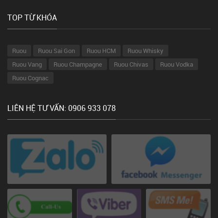
TOP TỪ KHÓA
Ruou
Ruou Sai Gon
Ruou HCM
Ruou Whisky
Ruou Vang
Ruou Champagne
Ruou Chivas
Ruou Vodka
Ruou Cognac
LIÊN HỆ TƯ VẤN: 0906 933 078