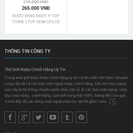
270.000 VNĐ
265.000 VNĐ
RƯỢU VANG NGỌT Ý TOP
750ML | TOP SEMI DOLCE
750ML
THÔNG TIN CÔNG TY
Thế Giới Rượu Chính Hãng Uy Tín
Trang web giới thiệu Rượu chính hãng uy tín và lớn nhất Việt Nam. Chuyên
cung cấp tất cả các loại rượu ngoại nhập, chính hãng. Siêu thị rượu ngoại
cao cấp là hệ thống chuyên phân phối, bán sỉ, lẻ các loại rượu ngoại, rượu
tây, rượu vang... chính hãng. Cam kết hàng thật 100%. Mang đến cho quý
vị khá đầy đủ các dòng rượu ngoại chọn lọc tại VN gồm: rượu...
+