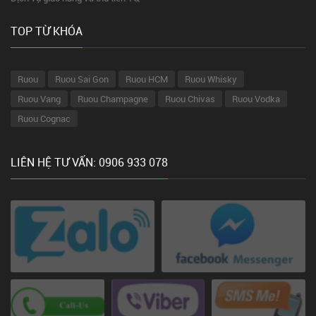
TOP TỪ KHÓA
Ruou
Ruou Sai Gon
Ruou HCM
Ruou Whisky
Ruou Vang
Ruou Champagne
Ruou Chivas
Ruou Vodka
Ruou Cognac
LIÊN HỆ TƯ VẤN: 0906 933 078