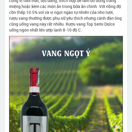
cùng vị tươi mát, dịu dàng, thích hợp để làm đồ uống tráng
miệng hoặc kèm các món ăn trong bữa ăn chính. Với nồng độ
cồn thấp 10.5% vol và vị ngọt ngào tự nhiên của nho tươi,
rượu vang thường được phụ nữ yêu thích nhưng cánh đàn ông
cũng uống vang này rất nhiều. Rượu vang Top Semi Dolce
uống ngon nhất khi ướp lạnh 8-10 độ C.