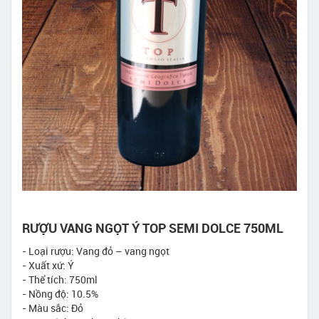
RƯỢU VANG NGỌT Ý TOP SEMI DOLCE 750ML
- Loại rượu: Vang đỏ – vang ngọt
- Xuất xứ: Ý
- Thể tích: 750ml
- Nồng độ: 10.5%
- Màu sắc: Đỏ