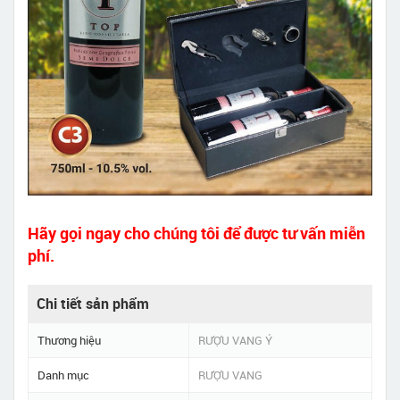
Hãy gọi ngay cho chúng tôi để được tư vấn miễn
phí.
Chi tiết sản phẩm
Thương hiệu
RƯỢU VANG Ý
Danh mục
RƯỢU VANG