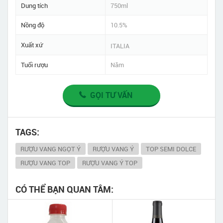
Dung tích
750ml
Nồng độ
10.5%
Xuất xứ
ITALIA
Tuổi rượu
Năm
GỌI TƯ VẤN
TAGS:
RƯỢU VANG NGỌT Ý
RƯỢU VANG Ý
TOP SEMI DOLCE
RƯỢU VANG TOP
RƯỢU VANG Ý TOP
CÓ THỂ BẠN QUAN TÂM: