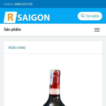
Hotline:
0906.933.078
Tìm kiếm
Sản phẩm
Toggl
navig
RƯỢU VANG