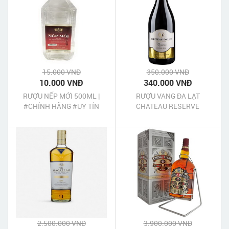
15.000 VNĐ
350.000 VNĐ
10.000 VNĐ
340.000 VNĐ
RƯỢU NẾP MỚI 500ML |
RƯỢU VANG ĐA LẠT
#CHÍNH HÃNG #UY TÍN
CHATEAU RESERVE
CABERNET SAUVIGNON
750ML
2.500.000 VNĐ
3.900.000 VNĐ