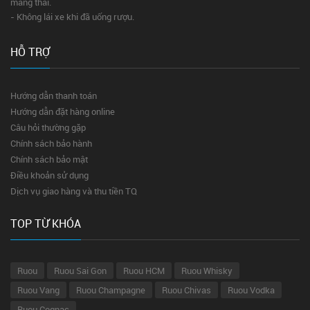
mang thai.
- Không lái xe khi đã uống rượu.
HỖ TRỢ
Hướng dẫn thanh toán
Hướng dẫn đặt hàng online
Câu hỏi thường gặp
Chính sách bảo hành
Chính sách bảo mật
Điều khoản sử dụng
Dịch vụ giao hàng và thu tiền TQ
TOP TỪ KHÓA
Ruou
Ruou Sai Gon
Ruou HCM
Ruou Whisky
Ruou Vang
Ruou Champagne
Ruou Chivas
Ruou Vodka
Ruou Cognac