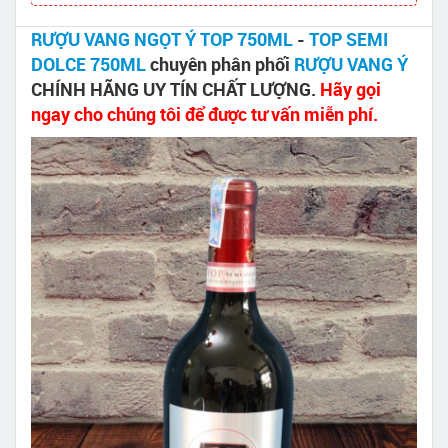
RƯỢU VANG NGỌT Ý TOP 750ML
-
TOP SEMI
DOLCE 750ML
chuyên phân phối
RƯỢU VANG Ý
CHÍNH HÃNG UY TÍN CHẤT LƯỢNG.
Hãy gọi
ngay cho chúng tôi để được tư vấn miễn phí.