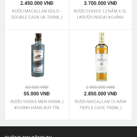
2.450.000 VNĐ
3.700.000 VNĐ
RƯỢU MACALLAN GOLD -
RƯỢU CHIVAS 12 NĂM 4.5L
DOUBLE CASK UK 700ML |
| #RƯỢU NGOẠI #CHÍNH
#RƯỢU NGOẠI #CHÍNH
HÃNG #UY TÍN
HÃNG #UY TÍN
60.000 VNĐ
2.900.000 VNĐ
55.000 VNĐ
2.850.000 VNĐ
RƯỢU VODKA MEN 500ML |
RƯỢU MACALLAN 15 NĂM
#CHÍNH HÃNG #UY TÍN
TRIPLE CASK 700ML |
#RƯỢU NGOẠI #CHÍNH
HÃNG #UY TÍN