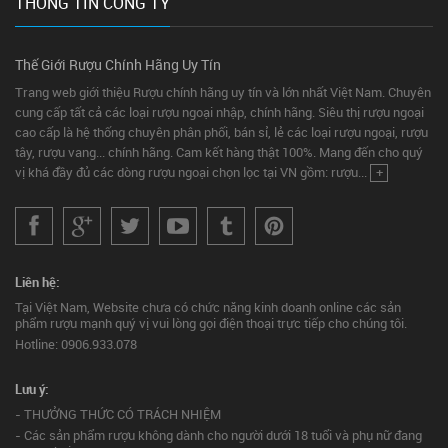
THÔNG TIN CÔNG TY
Thế Giới Rượu Chính Hãng Uy Tín
Trang web giới thiệu Rượu chính hãng uy tín và lớn nhất Việt Nam. Chuyên
cung cấp tất cả các loại rượu ngoại nhập, chính hãng. Siêu thị rượu ngoại
cao cấp là hệ thống chuyên phân phối, bán sỉ, lẻ các loại rượu ngoại, rượu
tây, rượu vang... chính hãng. Cam kết hàng thật 100%. Mang đến cho quý
vị khá đầy đủ các dòng rượu ngoại chọn lọc tại VN gồm: rượu...
+
Liên hệ:
Tại Việt Nam, Website chưa có chức năng kinh doanh online các sản
phẩm rượu mạnh quý vị vui lòng gọi điện thoại trực tiếp cho chúng tôi.
Hotline: 0906.933.078
Lưu ý:
- THƯỞNG THỨC CÓ TRÁCH NHIỆM
- Các sản phẩm rượu không dành cho người dưới 18 tuổi và phụ nữ đang