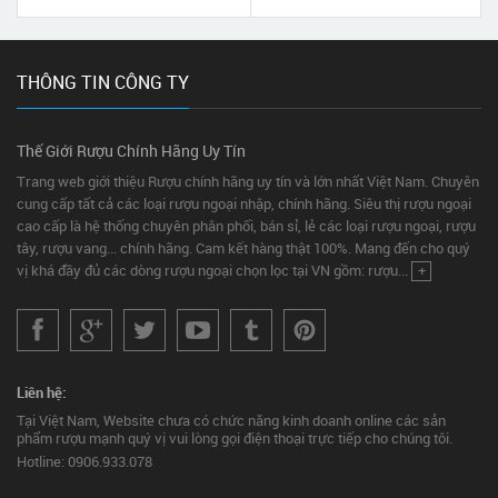
THÔNG TIN CÔNG TY
Thế Giới Rượu Chính Hãng Uy Tín
Trang web giới thiệu Rượu chính hãng uy tín và lớn nhất Việt Nam. Chuyên
cung cấp tất cả các loại rượu ngoại nhập, chính hãng. Siêu thị rượu ngoại
cao cấp là hệ thống chuyên phân phối, bán sỉ, lẻ các loại rượu ngoại, rượu
tây, rượu vang... chính hãng. Cam kết hàng thật 100%. Mang đến cho quý
vị khá đầy đủ các dòng rượu ngoại chọn lọc tại VN gồm: rượu...
+
Liên hệ:
Tại Việt Nam, Website chưa có chức năng kinh doanh online các sản
phẩm rượu mạnh quý vị vui lòng gọi điện thoại trực tiếp cho chúng tôi.
Hotline: 0906.933.078