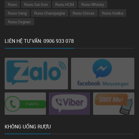
Ruou
Ruou Sai Gon
Ruou HCM
Ruou Whisky
Ruou Vang
Ruou Champagne
Ruou Chivas
Ruou Vodka
Ruou Cognac
LIÊN HỆ TƯ VẤN: 0906 933 078
KHÔNG UỐNG RƯỢU