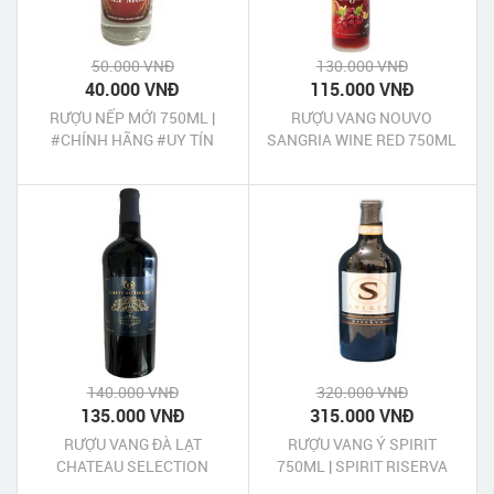
50.000 VNĐ
130.000 VNĐ
40.000 VNĐ
115.000 VNĐ
RƯỢU NẾP MỚI 750ML |
RƯỢU VANG NOUVO
#CHÍNH HÃNG #UY TÍN
SANGRIA WINE RED 750ML
140.000 VNĐ
320.000 VNĐ
135.000 VNĐ
315.000 VNĐ
RƯỢU VANG ĐÀ LẠT
RƯỢU VANG Ý SPIRIT
CHATEAU SELECTION
750ML | SPIRIT RISERVA
750ML
750ML