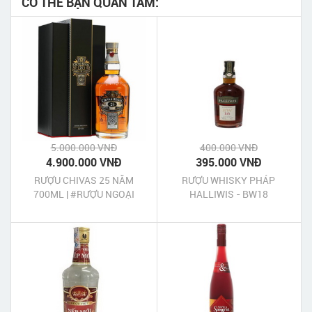
CÓ THỂ BẠN QUAN TÂM:
5.000.000 VNĐ
400.000 VNĐ
4.900.000 VNĐ
395.000 VNĐ
RƯỢU CHIVAS 25 NĂM
RƯỢU WHISKY PHÁP
700ML | #RƯỢU NGOẠI
HALLIWIS - BW18
#CHÍNH HÃNG #UY TÍN