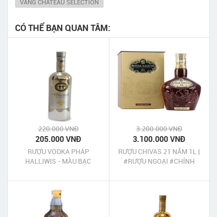
VANG CHATEAU SELECTION
CÓ THỂ BẠN QUAN TÂM:
220.000 VNĐ
3.200.000 VNĐ
205.000 VNĐ
3.100.000 VNĐ
RƯỢU VODKA PHÁP
RƯỢU CHIVAS 21 NĂM 1L |
HALLIWIS - MÀU BẠC
#RƯỢU NGOẠI #CHÍNH
HÃNG #UY TÍN