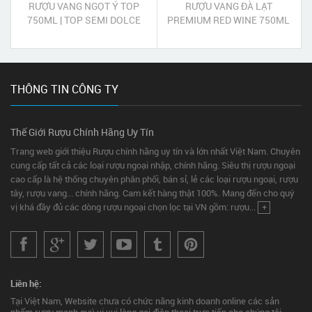
RƯỢU VANG NGỌT Ý TOP
RƯỢU VANG ĐÀ LẠT
750ML | TOP SEMI DOLCE
PREMIUM RED WINE 750ML
750ML
THÔNG TIN CÔNG TY
Thế Giới Rượu Chính Hãng Uy Tín
Trang web giới thiệu Rượu chính hãng uy tín và lớn nhất Việt Nam. Chuyên
cung cấp tất cả các loại rượu ngoại nhập, chính hãng. Siêu thị rượu ngoại
cao cấp là hệ thống chuyên phân phối, bán sỉ, lẻ các loại rượu ngoại, rượu
tây, rượu vang... chính hãng. Cam kết hàng thật 100%. Mang đến cho quý
vị khá đầy đủ các dòng rượu ngoại chọn lọc tại VN gồm: rượu...
+
Liên hệ:
Tại Việt Nam, Website chưa có chức năng kinh doanh online các sản
phẩm rượu mạnh quý vị vui lòng gọi điện thoại trực tiếp cho chúng tôi.